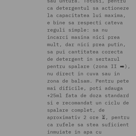
sau untura. Totusi, pentru
ca detergentul sa actioneze
la capacitatea lui maxima,
e bine sa respecti cateva
reguli simple: sa nu
incarci masina nici prea
mult, dar nici prea putin,
sa pui cantitatea corecta
de detergent in sertarul
pentru spalare (zona II ➡️),
nu direct in cuva sau in
zona de balsam. Pentru pete
mai dificile, poti adauga
+25ml fata de doza standard
si e recomandat un ciclu de
spalare complet, de
aproximativ 2 ore ⏳, pentru
ca rufele sa stea suficient
inmuiate in apa cu