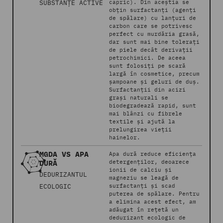
SUBSTANȚE ACTIVE
capric). Din aceștia se
obțin surfactanți (agenți
de spălare) cu lanțuri de
carbon care se potrivesc
perfect cu murdăria grasă,
dar sunt mai bine tolerați
de piele decât derivații
petrochimici. De aceea
sunt folosiți pe scară
largă în cosmetice, precum
șampoane și geluri de duș.
Surfactanții din acizi
grași naturali se
biodegradează rapid, sunt
mai blânzi cu fibrele
textile și ajută la
prelungirea vieții
hainelor.
MGDA VS APA
Apa dură reduce eficiența
DURĂ
detergenților, deoarece
ionii de calciu și
DEDURIZANTUL
magneziu se leagă de
ECOLOGIC
surfactanți și scad
puterea de spălare. Pentru
a elimina acest efect, am
adăugat în rețetă un
dedurizant ecologic de