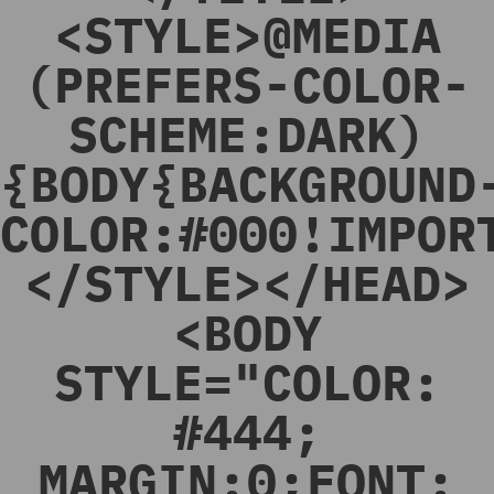
<STYLE>@MEDIA
(PREFERS-COLOR-
SCHEME:DARK)
{BODY{BACKGROUND
COLOR:#000!IMPOR
</STYLE></HEAD>
<BODY
STYLE="COLOR:
#444;
MARGIN:0;FONT: