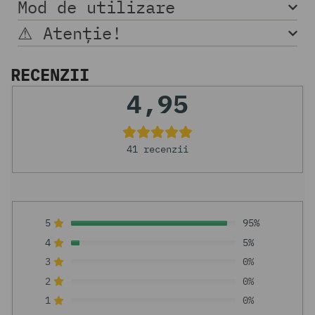
Mod de utilizare
⚠︎ Atenție!
RECENZII
4,95
41 recenzii
5
95%
4
5%
3
0%
2
0%
1
0%