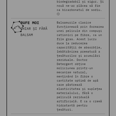
biodegradabil și sigur. Și
nouă ne-ar plăcea să fim
ca bicarbonatul de sodiu.
🙂
RUFE MOI
Balsamurile clasice
funcționează prin formarea
CHIAR ȘI FĂRĂ
unei pelicule din compuși
BALSAM
cationici pe fibre, ca un
film gras. Acest lucru
duce la reducerea
capacității de absorbție,
îmbătrânirea prematură a
țesăturilor și acumulări
reziduale. Doctor
Detergent obține
moliciunea printr-un
mecanism natural,
menținând în fibre o
cantitate optimă de apă
care păstrează
elasticitatea și suplețea
materialului, fără o
peliculă reziduală
artificială. E ca o cremă
hidratantă pentru
țesături.