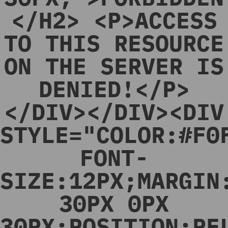
</H2> <P>ACCESS
TO THIS RESOURCE
ON THE SERVER IS
DENIED!</P>
</DIV></DIV><DIV
STYLE="COLOR:#F0
FONT-
SIZE:12PX;MARGIN
30PX 0PX
30PX;POSITION:RE