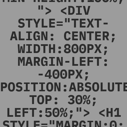
"> <DIV
STYLE="TEXT-
ALIGN: CENTER;
WIDTH:800PX;
MARGIN-LEFT:
-400PX;
POSITION:ABSOLUT
TOP: 30%;
LEFT:50%;"> <H1
STYLE="MARGIN:0;