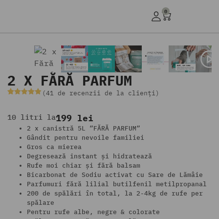
0
2 X FĂRĂ PARFUM
(
41
de recenzii de la clienți)
Evaluat la
41
4.95
din 5
pe baza a
10 litri la
199 lei
de evaluări
de la
2 x canistră 5L ”FĂRĂ PARFUM”
clienți
Gândit pentru nevoile familiei
Gros ca mierea
Degresează instant și hidratează
Rufe moi chiar și fără balsam
Bicarbonat de Sodiu activat cu Sare de Lămâie
Parfumuri fără lilial butilfenil metilpropanal
200 de spălări în total, la 2-4kg de rufe per
spălare
Pentru rufe albe, negre & colorate