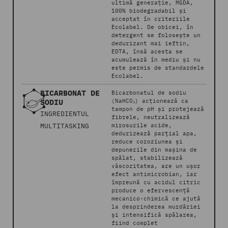
ultimă generație, MGDA,
100% biodegradabil și
acceptat în criteriile
Ecolabel. De obicei, în
detergent se folosește un
dedurizant mai ieftin,
EDTA, însă acesta se
acumulează în mediu și nu
este permis de standardele
Ecolabel.
BICARBONAT DE
Bicarbonatul de sodiu
SODIU
(NaHCO₃) acționează ca
tampon de pH și protejează
INGREDIENTUL
fibrele, neutralizează
MULTITASKING
mirosurile acide,
dedurizează parțial apa,
reduce coroziunea și
depunerile din mașina de
spălat, stabilizează
vâscozitatea, are un ușor
efect antimicrobian, iar
împreună cu acidul citric
produce o efervescență
mecanico-chimică ce ajută
la desprinderea murdăriei
și intensifică spălarea,
fiind complet