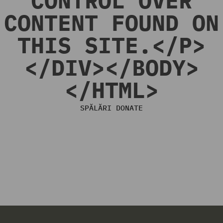
CONTENT FOUND ON
THIS SITE.</P>
</DIV></BODY>
</HTML>
SPĂLĂRI DONATE