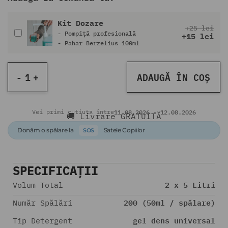
Kit Dozare
+25 lei
- Pompiță profesională
+15 lei
- ⁠⁠Pahar Berzelius 100ml
-
+
ADAUGĂ ÎN COȘ
11.08.2026
12.08.2026
Vei primi cutiuța între
-
🚚 Livrare GRATUITĂ
Donăm o spălare la
Satele Copiilor
SOS
SPECIFICAȚII
2 x 5 Litri
Volum Total
200 (50ml / spălare)
Număr Spălări
gel dens universal
Tip Detergent