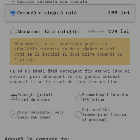
Spălare automată sau manuală
Comandă o singură dată
199 lei
Abonamentul e mai avantajos pentru că
răsplătim intenția ta de a rămâne cu noi.
Poți sa îl închizi și după prima comandă cu
1 click.
Ca să nu rămâi fără detergent fix atunci când ai
nevoie, prin abonament se vor genera automat
comenzi la un interval de timp ales de tine.
Primești gratuit
Economisești în medie
kitul de dozare
105 lei/an
Poți modifica
Nicio obligație,
poți
frecvența
de livrare
anula sau amână
și produsul
Adaugă la comanda ta: