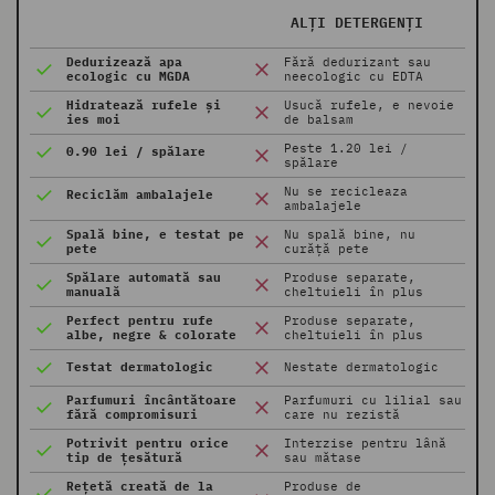
ALȚI DETERGENȚI
Dedurizează apa
Fără dedurizant sau
ecologic cu MGDA
neecologic cu EDTA
Hidratează rufele și
Usucă rufele, e nevoie
ies moi
de balsam
Peste 1.20 lei /
0.90 lei / spălare
spălare
Nu se recicleaza
Reciclăm ambalajele
ambalajele
Spală bine, e testat pe
Nu spală bine, nu
pete
curăță pete
Spălare automată sau
Produse separate,
manuală
cheltuieli în plus
Perfect pentru rufe
Produse separate,
albe, negre & colorate
cheltuieli în plus
Testat dermatologic
Nestate dermatologic
Parfumuri încântătoare
Parfumuri cu lilial sau
fără compromisuri
care nu rezistă
Potrivit pentru orice
Interzise pentru lână
tip de țesătură
sau mătase
Rețetă creată de la
Produse de