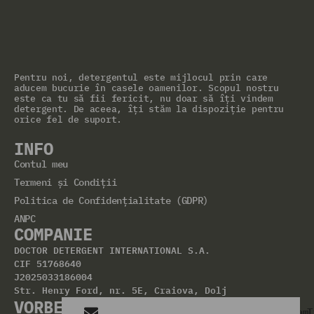
Pentru noi, detergentul este mijlocul prin care
aducem bucurie în casele oamenilor. Scopul nostru
este ca tu să fii fericit, nu doar să îți vindem
detergent. De aceea, îți stăm la dispoziție pentru
orice fel de suport.
INFO
Contul meu
Termeni și Condiții
Politica de Confidențialitate (GDPR)
ANPC
COMPANIE
DOCTOR DETERGENT INTERNATIONAL S.A.
CIF 51768640
J2025033186004
Str. Henry Ford, nr. 5E, Craiova, Dolj
VORBEȘTE
+40
Facebook
Instagram
T
suport@doctordetergent.ro