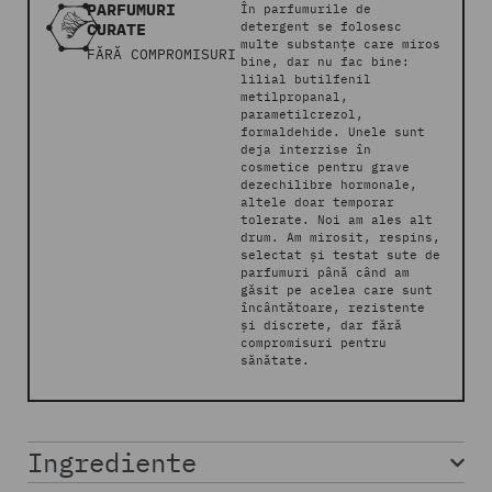
PARFUMURI
În parfumurile de
CURATE
detergent se folosesc
multe substanțe care miros
FĂRĂ COMPROMISURI
bine, dar nu fac bine:
lilial butilfenil
metilpropanal,
parametilcrezol,
formaldehide. Unele sunt
deja interzise în
cosmetice pentru grave
dezechilibre hormonale,
altele doar temporar
tolerate. Noi am ales alt
drum. Am mirosit, respins,
selectat și testat sute de
parfumuri până când am
găsit pe acelea care sunt
încântătoare, rezistente
și discrete, dar fără
compromisuri pentru
sănătate.​
Ingrediente