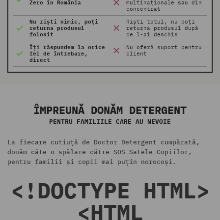
Zero în România
multinaționale sau din
concentrat
Nu riști nimic, poți
Riști totul, nu poți
returna produsul
returna produsul după
folosit
ce l-ai deschis
Îți răspundem la orice
Nu oferă suport pentru
fel de întrebare,
client
direct
ÎMPREUNĂ DONĂM DETERGENT
PENTRU FAMILIILE CARE AU NEVOIE
La fiecare cutiuță de Doctor Detergent cumpărată,
donăm câte o spălare către SOS Satele Copiilor,
pentru familii și copii mai puțin norocoși.
<!DOCTYPE HTML>
<HTML