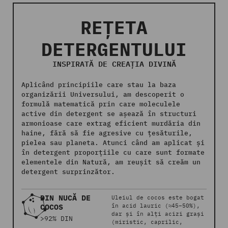
REȚETA
DETERGENTULUI
INSPIRATĂ DE CREAȚIA DIVINĂ
Aplicând principiile care stau la baza
organizării Universului, am descoperit o
formulă matematică prin care moleculele
active din detergent se așează în structuri
armonioase care extrag eficient murdăria din
haine, fără să fie agresive cu țesăturile,
pielea sau planeta. Atunci când am aplicat și
în detergent proporțiile cu care sunt formate
elementele din Natură, am reușit să creăm un
detergent surprinzător.
DIN NUCĂ DE
Uleiul de cocos este bogat
COCOS
în acid lauric (≈45–50%),
dar și în alți acizi grași
>92% DIN
(miristic, caprilic,